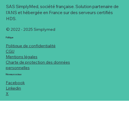
SAS SimplyMed, société française. Solution partenaire de
l'ANS et hébergée en France sur des serveurs certifiés
HDS.
© 2022 - 2025 Simplymed
Politique
Politique de confidentialité
CGU
Profil utilisateur professionnel : une
Mentions légales
meilleure identification des rôles et
Charte de protection des données
spécialités
personnelles
Réseaux sociaux
Facebook
Linkedin
X