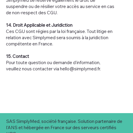
Simplymed se réserve également le droit de
suspendre ou de résilier votre accès au service en cas
de non-respect des CGU.
14. Droit Applicable et Juridiction
Ces CGU sont régies par la loi française. Tout litige en
relation avec Simplymed sera soumis à la juridiction
compétente en France.
15. Contact
Pour toute question ou demande d'information,
veuillez nous contacter via
hello@simplymed.fr
.
SAS SimplyMed, société française. Solution partenaire de
l'ANS et hébergée en France sur des serveurs certifiés