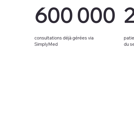
600 000
consultations déjà gérées via
patie
SimplyMed
du s