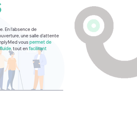
s
e. En l’absence de
ouverture, une salle d’attente
 SimplyMed vous
permet de
fluide
, tout en
facilitant