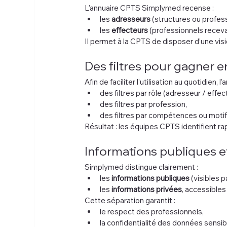
L’annuaire CPTS Simplymed recense :
les 
adresseurs
 (structures ou profess
les 
effecteurs
 (professionnels receva
Il permet à la CPTS de disposer d’une visio
Des filtres pour gagner en
Afin de faciliter l’utilisation au quotidien, l’
des filtres par rôle (adresseur / effec
des filtres par profession,
des filtres par compétences ou motifs
Résultat : les équipes CPTS identifient ra
Informations publiques et
Simplymed distingue clairement :
les 
informations publiques
 (visibles 
les 
informations privées
, accessibles
Cette séparation garantit :
le respect des professionnels,
la confidentialité des données sensib