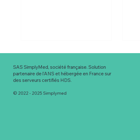
SAS SimplyMed, société française. Solution
partenaire de l'ANS et hébergée en France sur
des serveurs certifiés HDS.
© 2022 - 2025 Simplymed
Personnalisation du mail
Prof
d’adressage CPTS : une
pro
communication plus
mei
efficace et maîtrisée
rôl