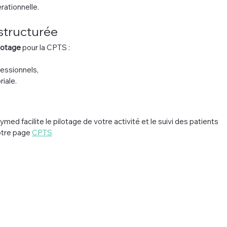
rationnelle.
structurée
ilotage
 pour la CPTS :
fessionnels,
iale.
 facilite le pilotage de votre activité et le suivi des patients 
otre page 
CPTS