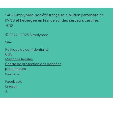
SAS SimplyMed, société française. Solution partenaire de
l'ANS et hébergée en France sur des serveurs certifiés
HDS.
© 2022 - 2025 Simplymed
Politique
Politique de confidentialité
CGU
Profil utilisateur professionnel : une
Mentions légales
meilleure identification des rôles et
Charte de protection des données
spécialités
personnelles
Réseaux sociaux
Facebook
Linkedin
X